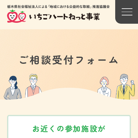
背景色変更
ご相談受付フォーム
標準
黒
黄
トップページ
関連団体リンク一覧
わたしたちについて
参加法人一覧
お近くの参加施設が