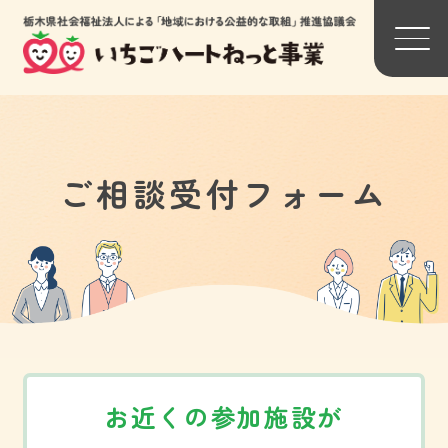
背景色変更
ご相談受付フォーム
標準
黒
黄
トップページ
関連団体リンク一覧
わたしたちについて
参加法人一覧
お近くの参加施設が