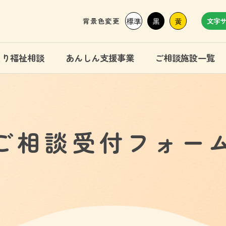
背景色変更
標準
黒
黄
文字
まり福祉相談
あんしん支援事業
ご相談施設一覧
ご相談受付フォー