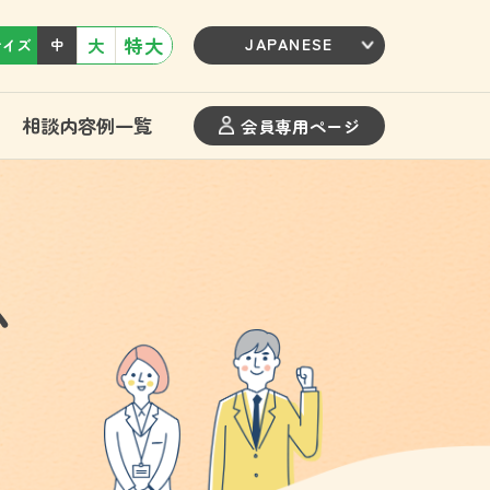
特大
大
サイズ
中
相談内容例一覧
会員専用ページ
ム