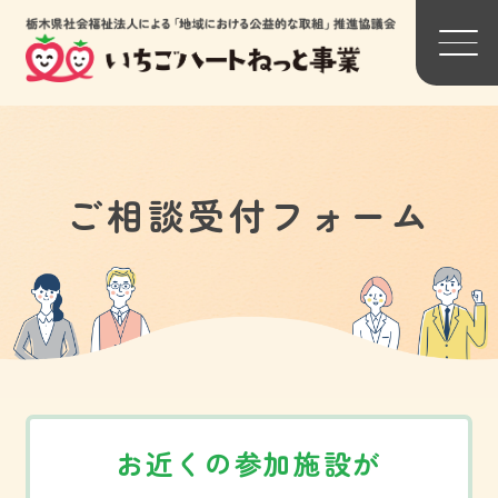
背景色変更
ご相談受付フォーム
標準
黒
黄
トップページ
関連団体リンク一覧
わたしたちについて
参加法人一覧
お近くの参加施設が