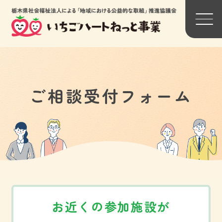
背景色変更
ご相談受付フォーム
標準
黒
黄
トップページ
関連団体リンク一覧
わたしたちについて
参加法人一覧
お近くの参加施設が