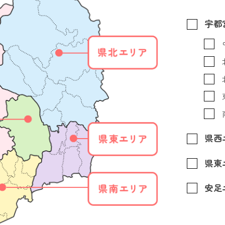
宇都
県西
県東
安足