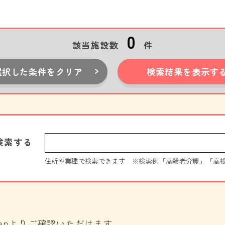
0
該当施設数
件
選択した条件
をクリア
検索結果を
表示す
検索する
住所や業種で検索できます
※検索例「高齢者介護」「高
Mapよりご確認いただけます。