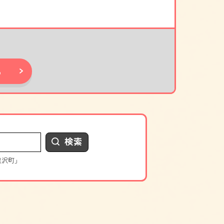
る
検索
根沢町」