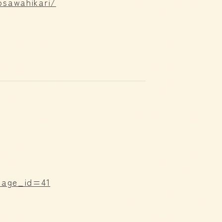
osawahikari/
?page_id=41