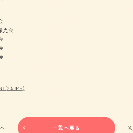
会
栄光会
会
会
会
NT(2.53MB)
一覧へ戻る
へ