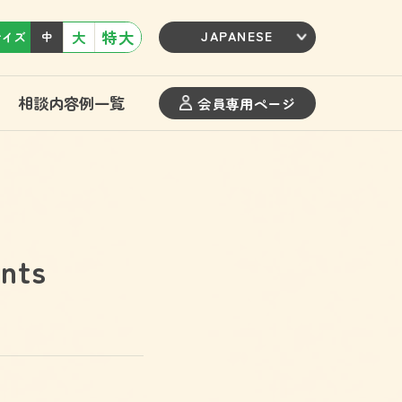
特大
大
サイズ
中
相談内容例一覧
会員専用ページ
ts