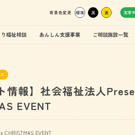
背景色変更
標準
黒
黄
文字
まり福祉相談
あんしん支援事業
ご相談施設一覧
クス
情報】社会福祉法人Presen
AS EVENT
 CHRISTMAS EVENT