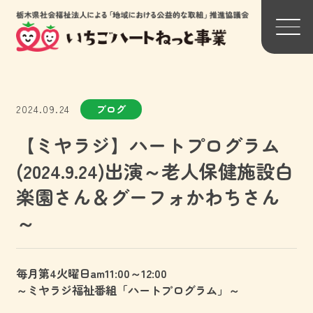
背景色変更
2024.09.24
ブログ
標準
黒
黄
【ミヤラジ】ハートプログラム
(2024.9.24)出演～老人保健施設白
楽園さん＆グーフォかわちさん
～
トップページ
関連団体リンク一覧
毎月第4火曜日am11:00～12:00
わたしたちについて
参加法人一覧
～ミヤラジ福祉番組「ハートプログラム」～