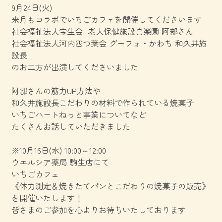
お知らせ
サイトマップ
9月24日(火)
来月もコラボでいちごカフェを開催してくださいます
おこまり福祉相談
ご相談受付フォーム
社会福祉法人宝生会 老人保健施設白楽園 阿部さん
社会福祉法人河内四つ葉会 グーフォ・かわち 和久井施
あんしん支援事業
お問い合わせ
設長
のお二方が出演してくださいました
ご相談施設一覧
プライバシーポリシー
阿部さんの筋力UP方法や
相談内容例一覧
和久井施設長こだわりの材料で作られている焼菓子
いちごハートねっと事業についてなど
福祉SOSゲーム
たくさんお話していただきました
資料ダウンロード
※10月16日(水) 10:00～12:00
ウエルシア薬局 駒生店にて
いちごカフェ
《体力測定＆焼きたてパンとこだわりの焼菓子の販売》
を開催いたします！
会員専用ページ
皆さまのご参加を心よりお待ちいたしております