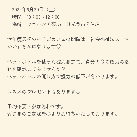
お知らせ
サイトマップ
2026年6月20日（土）
時間：10：00～12：00
おこまり福祉相談
ご相談受付フォーム
場所：ウエルシア薬局 日光今市２号店
あんしん支援事業
お問い合わせ
今年度最初のいちごカフェの開催は「社会福祉法人 す
かい」さんになります♡
ご相談施設一覧
プライバシーポリシー
ペットボトルを使った握力測定で、自分の今の筋力の変
相談内容例一覧
化を確認してみませんか？
ペットボトルの開け方で握力の低下が分かります。
福祉SOSゲーム
コスメのプレゼントもあります♡
資料ダウンロード
予約不要・参加無料です。
皆さまのご参加を心よりお待ちいたしております。
会員専用ページ