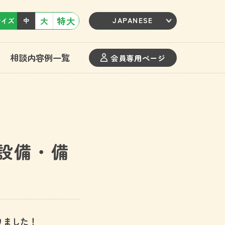
特大
大
サイズ
中
相談内容例一覧
会員専用ページ
設備・備
りました！