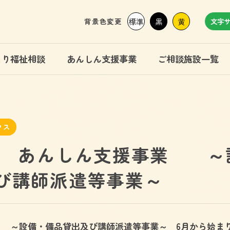
背景色変更
標準
黒
黄
文字
まり福祉相談
あんしん支援事業
ご相談施設一覧
クス
】 あんしん支援事業 ～
び講師派遣等事業～
～設備・備品貸出及び講師派遣等事業～ 6月から始ま