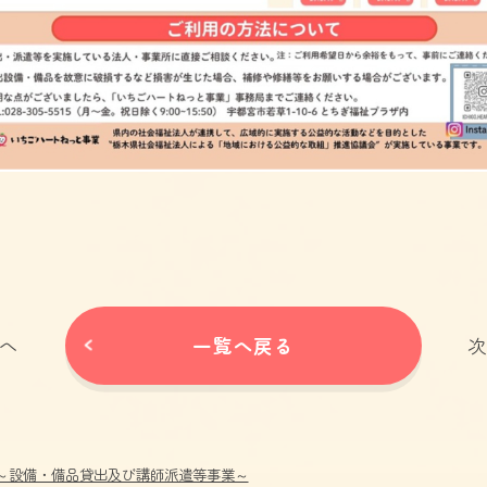
一覧へ戻る
へ
～設備・備品貸出及び講師派遣等事業～